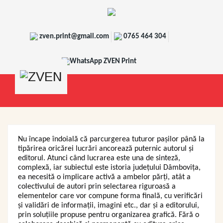
zven.print@gmail.com
0765 464 304
WhatsApp ZVEN Print
Nu încape îndoială că parcurgerea tuturor pașilor până la
tipărirea oricărei lucrări ancorează puternic autorul și
editorul. Atunci când lucrarea este una de sinteză,
complexă, iar subiectul este istoria județului Dâmbovița,
ea necesită o implicare activă a ambelor părți, atât a
colectivului de autori prin selectarea riguroasă a
elementelor care vor compune forma finală, cu verificări
și validări de informații, imagini etc., dar și a editorului,
prin soluțiile propuse pentru organizarea grafică. Fără o