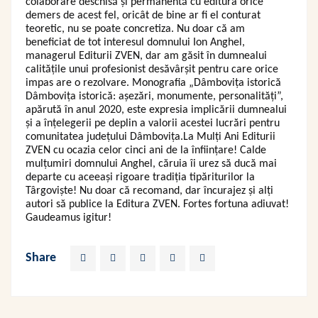
colaborare deschisă și permanentă cu editura orice
demers de acest fel, oricât de bine ar fi el conturat
teoretic, nu se poate concretiza. Nu doar că am
beneficiat de tot interesul domnului Ion Anghel,
managerul Editurii ZVEN, dar am găsit în dumnealui
calitățile unui profesionist desăvârșit pentru care orice
impas are o rezolvare. Monografia „Dâmbovița istorică
Dâmbovița istorică: așezări, monumente, personalități”,
apărută în anul 2020, este expresia implicării dumnealui
și a înțelegerii pe deplin a valorii acestei lucrări pentru
comunitatea județului Dâmbovița.La Mulți Ani Editurii
ZVEN cu ocazia celor cinci ani de la înființare! Calde
mulțumiri domnului Anghel, căruia îi urez să ducă mai
departe cu aceeași rigoare tradiția tipăriturilor la
Târgoviște! Nu doar că recomand, dar încurajez și alți
autori să publice la Editura ZVEN. Fortes fortuna adiuvat!
Gaudeamus igitur!
Share