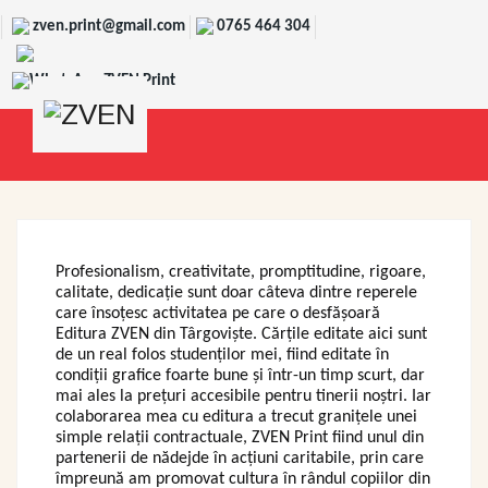
zven.print@gmail.com
0765 464 304
WhatsApp ZVEN Print
Profesionalism, creativitate, promptitudine, rigoare,
calitate, dedicație sunt doar câteva dintre reperele
care însoțesc activitatea pe care o desfășoară
Editura ZVEN din Târgoviște. Cărțile editate aici sunt
de un real folos studenților mei, fiind editate în
condiții grafice foarte bune și într-un timp scurt, dar
mai ales la prețuri accesibile pentru tinerii noștri. Iar
colaborarea mea cu editura a trecut granițele unei
simple relații contractuale, ZVEN Print fiind unul din
partenerii de nădejde în acțiuni caritabile, prin care
împreună am promovat cultura în rândul copiilor din