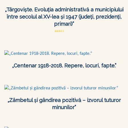
„Târgoviște. Evoluția administrativă a municipiului
între secolul al XV-lea și 1947 (județi, prezidenți,
primari)”
Evaluat
la
3.08
din 5
„Centenar 1918-2018. Repere, locuri, fapte.”
„Zâmbetul şi gândirea pozitivă – izvorul tuturor
minunilor”