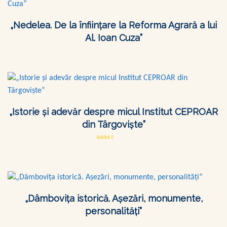
„Nedelea. De la înființare la Reforma Agrară a lui
Al. Ioan Cuza”
„Istorie și adevăr despre micul Institut CEPROAR
din Târgoviște”
Evaluat la
5.00
din 5
„Dâmbovița istorică. Așezări, monumente,
personalități”