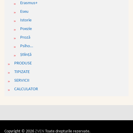
Erasmus+
Eseu
Istorie
Poezie
Proză
Psiho…
Ştiinţă
PRODUSE
TIPIZATE
SERVICII
CALCULATOR
Copyright © 2026
ZVEN
Toate drepturile rezervate.