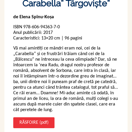
Carabella” Târgovişte”
de Elena Spînu-Koșa
ISBN 978-606-94363-7-0
Anul publicării: 2017
Caracteristici: 13×20 cm | 96 pagini
Vă mai amintiţi ce mândri eram noi, cei de la
„Carabella” şi ce frustrări trăiam când cei de la
„Bălcescu” ne întreceau la ceva olimpiade? Dar, să ne
întoarcem la ’nea Radu, dragul nostru profesor de
română, absolvent de Sorbona, care intra în clasă, iar
noi îl întâmpinam într-o dezordine greu de imaginat…
ba, unii dintre noi îi puneam praf de cretă pe catedră,
pentru ca atunci când trântea catalogul, tot praful să…
Ce răi eram… Doamne! Mi-aduc aminte că odată, în
primul an de liceu, la ora de română, mulţi colegi s-au
ascuns după marele cuier din spatele clasei, care era
cât peretele de lung.
RĂSFOIRE (pdf)