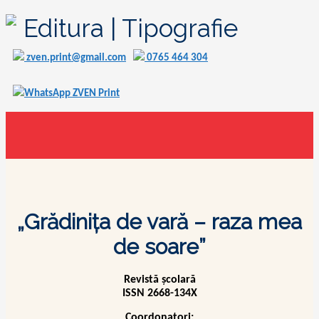
Editura | Tipografie
zven.print@gmail.com
0765 464 304
WhatsApp ZVEN Print
„Grădinița de vară – raza mea
de soare”
Revistă școlară
ISSN 2668-134X
Coordonatori: