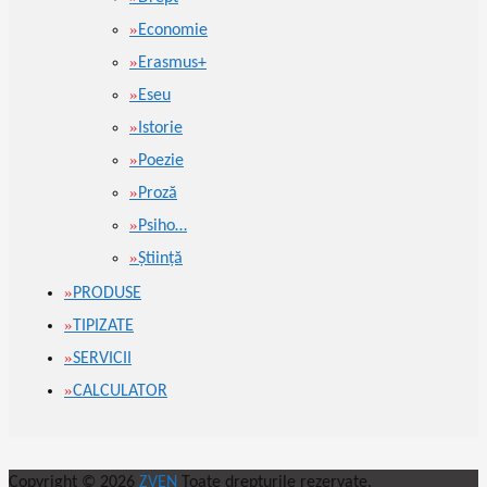
Economie
Erasmus+
Eseu
Istorie
Poezie
Proză
Psiho…
Ştiinţă
PRODUSE
TIPIZATE
SERVICII
CALCULATOR
Copyright © 2026
ZVEN
Toate drepturile rezervate.