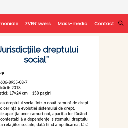
imoniale
ZVEN’swers
Mass-media
Contact
Jurisdicţiile dreptului
social”
op
-606-8955-08-7
icării: 2018
stici: 17×24 cm | 158 pagini
rea dreptului social într-o nouă ramură de drept
o cerinţă a evoluţiei sistemului de drept,
e apariţia unor ramuri noi, apariţia lor făcând
contestabilă a dependenţei sistemului dreptului
a relaţiilor sociale, dată fiind amplificarea, fără