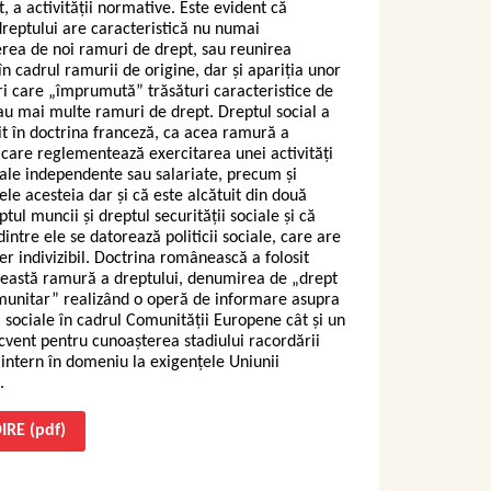
, a activităţii normative. Este evident că
dreptului are caracteristică nu numai
rea de noi ramuri de drept, sau reunirea
în cadrul ramurii de origine, dar şi apariţia unor
i care „împrumută” trăsături caracteristice de
au mai multe ramuri de drept. Dreptul social a
nit în doctrina franceză, ca acea ramură a
 care reglementează exercitarea unei activităţi
ale independente sau salariate, precum şi
ele acesteia dar şi că este alcătuit din două
ptul muncii şi dreptul securităţii sociale şi că
dintre ele se datorează politicii sociale, care are
er indivizibil. Doctrina românească a folosit
eastă ramură a dreptului, denumirea de „drept
munitar” realizând o operă de informare asupra
ei sociale în cadrul Comunităţii Europene cât şi un
cvent pentru cunoaşterea stadiului racordării
 intern în domeniu la exigenţele Uniunii
.
IRE (pdf)