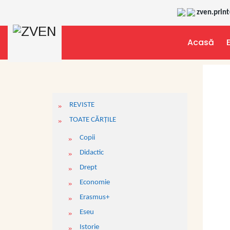
zven.prin
Acasă
REVISTE
TOATE CĂRŢILE
Copii
Didactic
Drept
Economie
Erasmus+
Eseu
Istorie