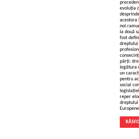
precedent
evoluţia 
desprinde
acestora 
noi ramur
la două s
fost defi
dreptului
profesion
consecinţ
părţi: dre
legătura 
un caract
pentru ac
social co
legislaţi
reper elo
dreptului
Europene
RĂSFO