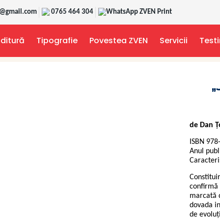
t@gmail.com
0765 464 304
WhatsApp ZVEN Print
Editură
Tipografie
Povestea ZVEN
Servicii
Test
„
de Dan Ț
ISBN 978
Anul publ
Caracteri
Constitui
confirmă 
marcată d
dovada in
de evoluţi