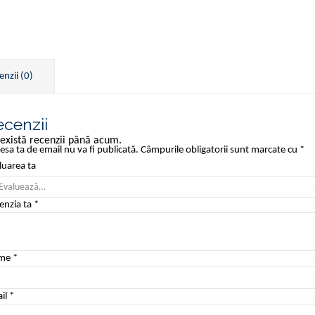
enzii (0)
cenzii
există recenzii până acum.
esa ta de email nu va fi publicată.
Câmpurile obligatorii sunt marcate cu
*
luarea ta
enzia ta
*
me
*
il
*