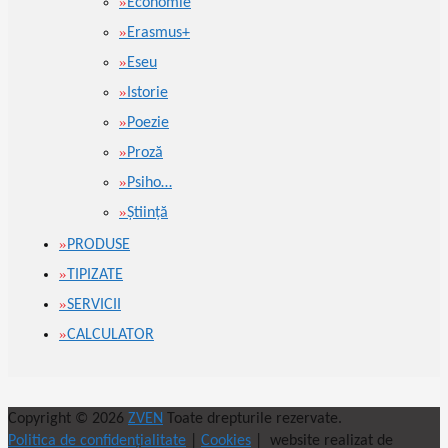
Economie
Erasmus+
Eseu
Istorie
Poezie
Proză
Psiho…
Ştiinţă
PRODUSE
TIPIZATE
SERVICII
CALCULATOR
Copyright © 2026
ZVEN
Toate drepturile rezervate.
Politica de confidențialitate
|
Cookies
| website realizat de