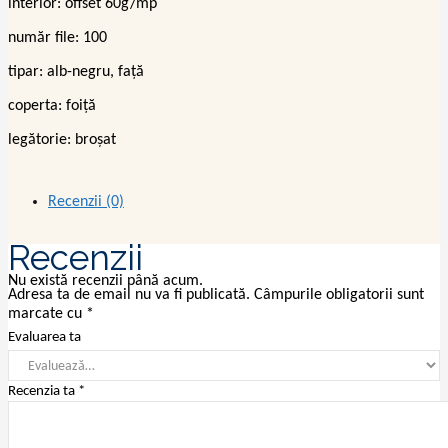
interior: offset 60g/mp
număr file: 100
tipar: alb-negru, față
coperta: foiță
legătorie: broșat
Recenzii (0)
Recenzii
Nu există recenzii până acum.
Adresa ta de email nu va fi publicată.
Câmpurile obligatorii sunt
marcate cu
*
Evaluarea ta
Recenzia ta
*