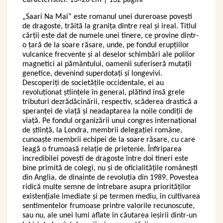
Caracteristici: 13×20 cm | 132 pagini
„Saari Na Mai” este romanul unei dureroase povești
de dragoste, trăită la granița dintre real și ireal. Titlul
cărții este dat de numele unei tinere, ce provine dintr-
o țară de la soare răsare, unde, pe fondul erupțiilor
vulcanice frecvente și al deselor schimbări ale polilor
magnetici ai pământului, oamenii suferiseră mutații
genetice, devenind superdotați și longevivi.
Descoperiți de societățile occidentale, ei au
revoluționat științele în general, plătind însă grele
tributuri dezrădăcinării, respectiv, scăderea drastică a
speranței de viață și neadaptarea la noile condiții de
viață. Pe fondul organizării unui congres internațional
de știință, la Londra, membrii delegației române,
cunoaște membrii echipei de la soare răsare, cu care
leagă o frumoasă relație de prietenie. Înfiriparea
incredibilei povești de dragoste între doi tineri este
bine primită de colegi, nu și de oficialitățile românești
din Anglia, de dinainte de revoluția din 1989. Povestea
ridică multe semne de întrebare asupra priorităților
existențiale imediate și pe termen mediu, în cultivarea
sentimentelor frumoase printre valorile recunoscute,
sau nu, ale unei lumi aflate în căutarea ieșirii dintr-un