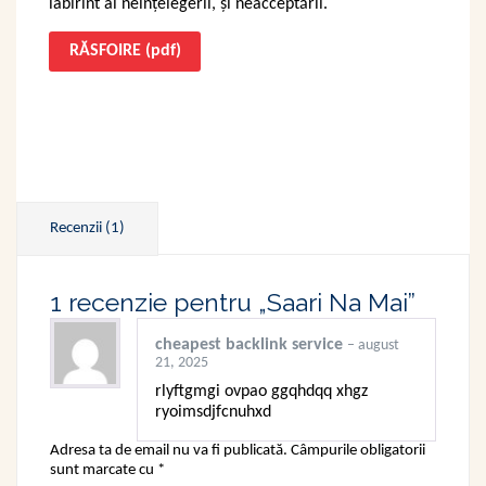
labirint al neînțelegerii, și neacceptării.
RĂSFOIRE (pdf)
Recenzii (1)
1 recenzie pentru
„Saari Na Mai”
cheapest backlink service
–
august
21, 2025
rlyftgmgi ovpao ggqhdqq xhgz
ryoimsdjfcnuhxd
Adresa ta de email nu va fi publicată.
Câmpurile obligatorii
sunt marcate cu
*